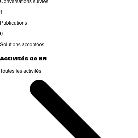
Conversations suivies
1
Publications
0
Solutions acceptées
Activités de BN
Toutes les activités
Selected
Toutes
les
activités