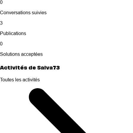
0
Conversations suivies
3
Publications
0
Solutions acceptées
Activités de Salva73
Toutes les activités
Selected
Toutes
les
activités