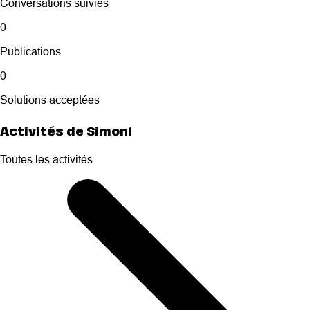
Conversations suivies
0
Publications
0
Solutions acceptées
Activités de Simon1
Toutes les activités
Selected
Toutes
les
activités