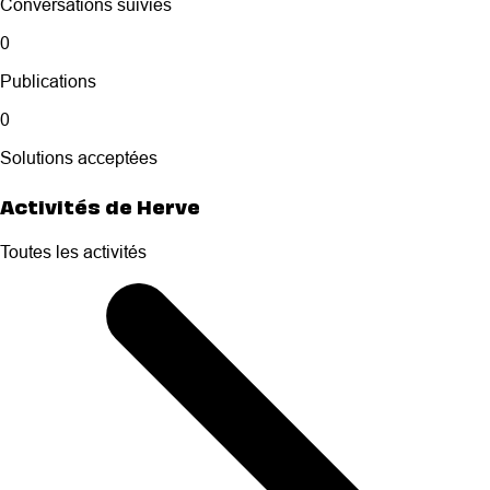
Conversations suivies
0
Publications
0
Solutions acceptées
Activités de Herve
Toutes les activités
Selected
Toutes
les
activités