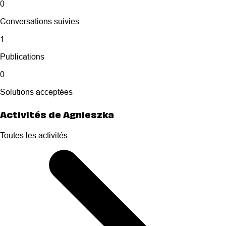
0
Conversations suivies
1
Publications
0
Solutions acceptées
Activités de Agnieszka
Toutes les activités
Selected
Toutes
les
activités