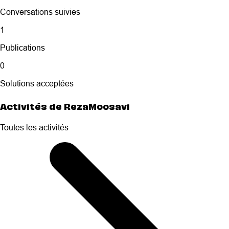
Conversations suivies
1
Publications
0
Solutions acceptées
Activités de RezaMoosavi
Toutes les activités
Selected
Toutes
les
activités