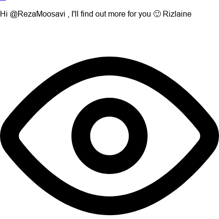
Hi @RezaMoosavi , I'll find out more for you 🙂 Rizlaine