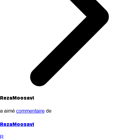
RezaMoosavi
a aimé
commentaire
de
RezaMoosavi
R