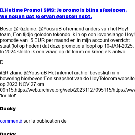
[Lifetime Promo] SMS: Je promo is bijna afgelopen.
We hopen dat je ervan genoten hebt.
Beste @Rizlaine, @YousraB of iemand anders van het Hey!
team, Een tijdje geleden tekende ik in op een levenslange Hey!
promotie van -5 EUR per maand en in mijn account overzicht
staat (tot op heden) dat deze promotie afloopt op 10-JAN-2025.
In 2024 stelde ik een vraag op dit forum en kreeg als antwo
D
@Rizlaine @YousraB Het internet archief bevestigt mijn
bewering hierboven:Een snapshot van de HeyTelecom website
op 2023-NOV-27 om
09h15:https://web.archive.org/web/20231127095115/https://ww
'for life!'
Ducky
commenté
sur la publication de
Ducky