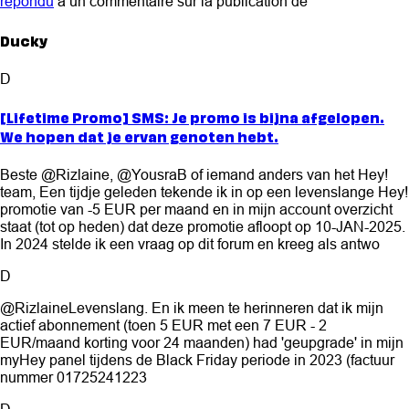
répondu
à un commentaire sur la publication de
Ducky
D
[Lifetime Promo] SMS: Je promo is bijna afgelopen.
We hopen dat je ervan genoten hebt.
Beste @Rizlaine, @YousraB of iemand anders van het Hey!
team, Een tijdje geleden tekende ik in op een levenslange Hey!
promotie van -5 EUR per maand en in mijn account overzicht
staat (tot op heden) dat deze promotie afloopt op 10-JAN-2025.
In 2024 stelde ik een vraag op dit forum en kreeg als antwo
D
@RizlaineLevenslang. En ik meen te herinneren dat ik mijn
actief abonnement (toen 5 EUR met een 7 EUR - 2
EUR/maand korting voor 24 maanden) had 'geupgrade' in mijn
myHey panel tijdens de Black Friday periode in 2023 (factuur
nummer 01725241223