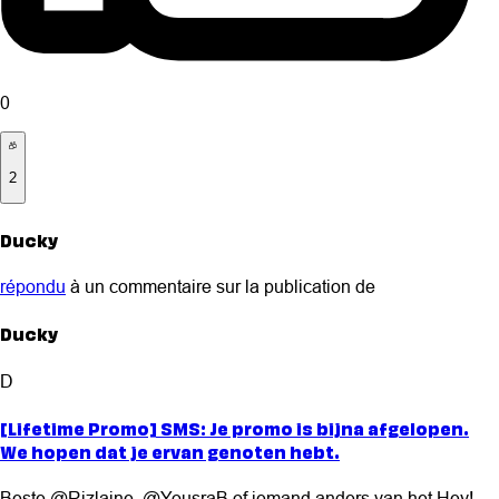
0
2
Ducky
répondu
à un commentaire sur la publication de
Ducky
D
[Lifetime Promo] SMS: Je promo is bijna afgelopen.
We hopen dat je ervan genoten hebt.
Beste @Rizlaine, @YousraB of iemand anders van het Hey!