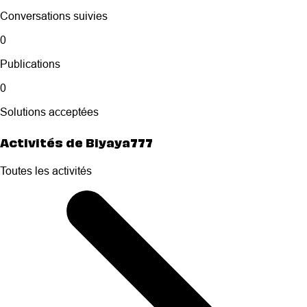
Conversations suivies
0
Publications
0
Solutions acceptées
Activités de Biyaya777
Toutes les activités
Selected
Toutes
les
activités