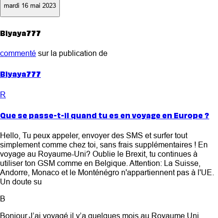
mardi 16 mai 2023
Biyaya777
commenté
sur la publication de
Biyaya777
R
Que se passe-t-il quand tu es en voyage en Europe ?
Hello, Tu peux appeler, envoyer des SMS et surfer tout
simplement comme chez toi, sans frais supplémentaires ! En
voyage au Royaume-Uni? Oublie le Brexit, tu continues à
utiliser ton GSM comme en Belgique. Attention: La Suisse,
Andorre, Monaco et le Monténégro n'appartiennent pas à l'UE.
Un doute su
B
Bonjour,J’ai voyagé il y’a quelques mois au Royaume Uni