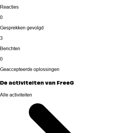
Reacties
0
Gesprekken gevolgd
3
Berichten
0
Geaccepteerde oplossingen
De activiteiten van FreeG
Alle activiteiten
Selected
Alle
activiteiten