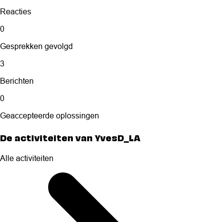
Reacties
0
Gesprekken gevolgd
3
Berichten
0
Geaccepteerde oplossingen
De activiteiten van YvesD_LA
Alle activiteiten
Selected
Alle
activiteiten