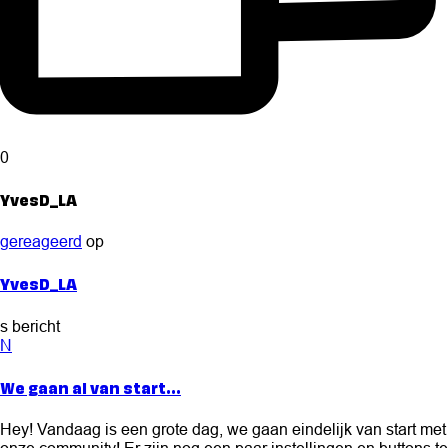
0
YvesD_LA
gereageerd
op
YvesD_LA
s bericht
N
We gaan al van start...
Hey! Vandaag is een grote dag, we gaan eindelijk van start met
onze community! Er zijn nog een paar instellingen en buttons te