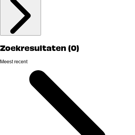
Zoekresultaten (0)
Meest recent
Selected
Meest
recent