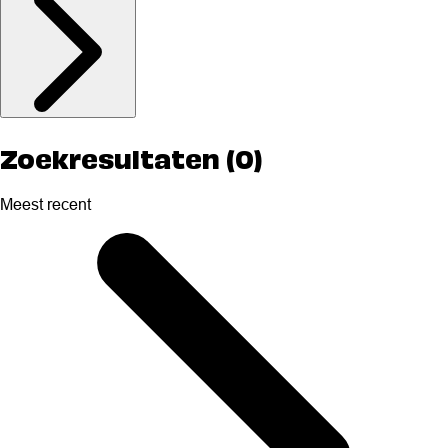
Zoekresultaten (0)
Meest recent
Selected
Meest
recent