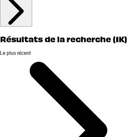
Résultats de la recherche (1K)
Le plus récent
Selected
Le
plus
récent