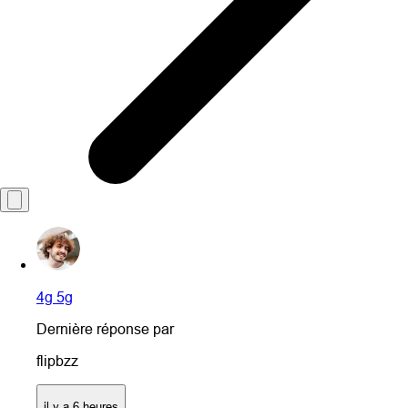
4g 5g
Dernière réponse par
flipbzz
il y a 6 heures