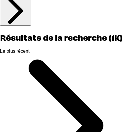
Résultats de la recherche (1K)
Le plus récent
Selected
Le
plus
récent