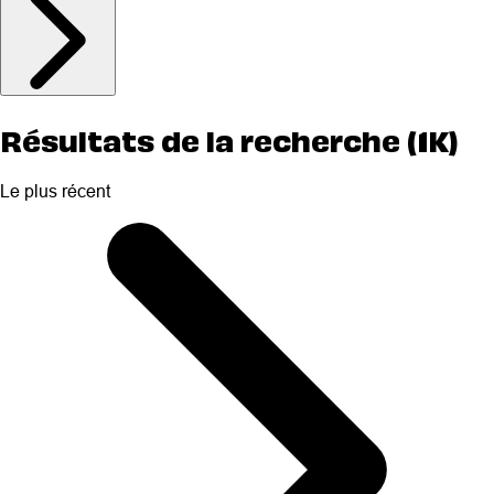
Résultats de la recherche (1K)
Le plus récent
Selected
Le
plus
récent